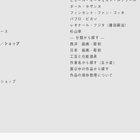
ポール・セザンヌ
フィンセント・ファン・ゴッホ
パブロ・ピカソ
レオナール・フジタ（藤田嗣治）
リース
杉山寧
— 分類から探す —
ン／ショップ
西洋 絵画・彫刻
日本 絵画・彫刻
ン
工芸と化粧道具
作家名から探す（五十音）
展示中の作品から探す
作品の保存管理について
ンショップ