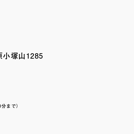
小塚山1285
0分まで）
）