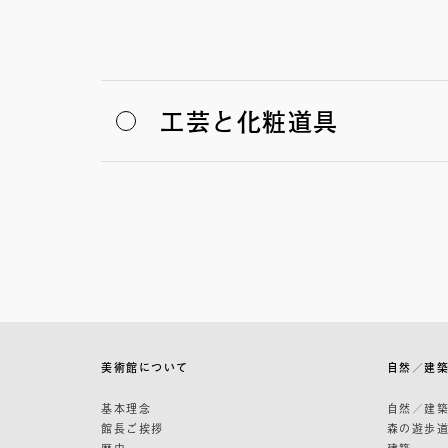
工芸と化粧道具
美術館について
自然／建
基本理念
自然／建
館長ご挨拶
森の遊歩
歴史
建築