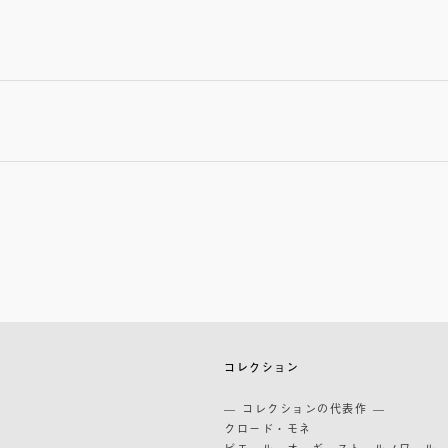
築
コレクション
築
— コレクションの代表作 —
道
クロード・モネ
ピエール・オーギュスト・ルノワール