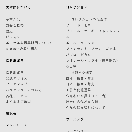
美術館について
コレクション
基本理念
— コレクションの代表作 —
館長ご挨拶
クロード・モネ
歴史
ピエール・オーギュスト・ルノワー
ビジョン
ル
ポーラ美術振興財団について
ポール・セザンヌ
SDGsへの取り組み
フィンセント・ファン・ゴッホ
パブロ・ピカソ
ご利用案内
レオナール・フジタ（藤田嗣治）
杉山寧
ご利用案内
— 分類から探す —
交通アクセス
西洋 絵画・彫刻
フロアマップ
日本 絵画・彫刻
バリアフリーについて
工芸と化粧道具
各種サービス
作家名から探す（五十音）
よくあるご質問
展示中の作品から探す
作品の保存管理について
展覧会
ラーニング
ストーリーズ
ラーニング