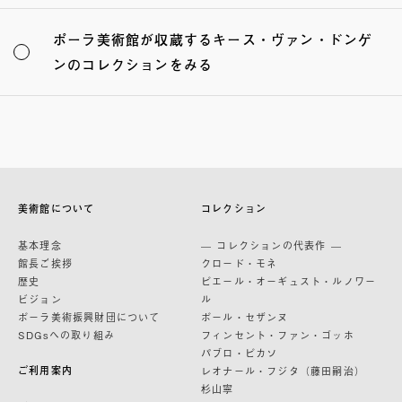
ポーラ美術館が収蔵するキース・ヴァン・ドンゲ
ンのコレクションをみる
美術館について
コレクション
基本理念
— コレクションの代表作 —
館長ご挨拶
クロード・モネ
歴史
ピエール・オーギュスト・ルノワー
ビジョン
ル
ポーラ美術振興財団について
ポール・セザンヌ
SDGsへの取り組み
フィンセント・ファン・ゴッホ
パブロ・ピカソ
ご利用案内
レオナール・フジタ（藤田嗣治）
杉山寧