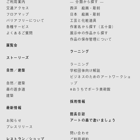
ご利用案内
— 分類から探す —
交通アクセス
西洋 絵画・彫刻
フロアマップ
日本 絵画・彫刻
バリアフリーについて
工芸と化粧道具
各種サービス
作家名から探す（五十音）
よくあるご質問
展示中の作品から探す
作品の保存管理について
展覧会
ラーニング
ストーリーズ
ラーニング
自然／建築
学校団体向け解説
ビジネスのためのアートワークショ
自然／建築
ップ
森の遊歩道
#おうちでポーラ美術館
建築
採用情報
最新情報
館長日誌
アートの森で逢いましょう
お知らせ
プレスリリース
問い合わせ
レストラン／ショップ
ご利用規約