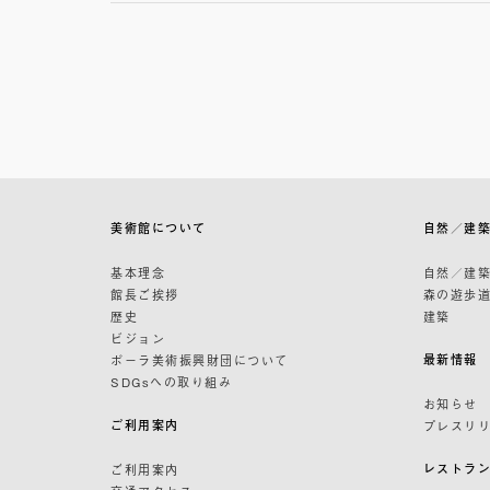
美術館について
自然／建
基本理念
自然／建
館長ご挨拶
森の遊歩
歴史
建築
ビジョン
最新情報
ポーラ美術振興財団について
SDGsへの取り組み
お知らせ
ご利用案内
プレスリ
レストラ
ご利用案内