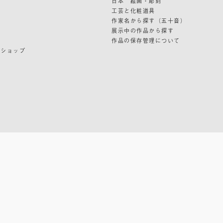
日本 絵画・彫刻
ン
工芸と化粧道具
作家名から探す（五十音）
展示中の作品から探す
作品の保存管理について
ンショップ