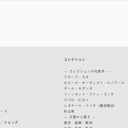
築
コレクション
築
— コレクションの代表作 —
道
クロード・モネ
ピエール・オーギュスト・ルノワール
ポール・セザンヌ
フィンセント・ファン・ゴッホ
パブロ・ピカソ
レオナール・フジタ（藤田嗣治）
リース
杉山寧
— 分類から探す —
ン／ショップ
西洋 絵画・彫刻