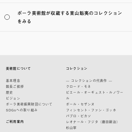
ポーラ美術館が収蔵する東山魁夷のコレクション
をみる
美術館について
コレクション
基本理念
— コレクションの代表作 —
館長ご挨拶
クロード・モネ
歴史
ピエール・オーギュスト・ルノワー
ビジョン
ル
ポーラ美術振興財団について
ポール・セザンヌ
SDGsへの取り組み
フィンセント・ファン・ゴッホ
パブロ・ピカソ
ご利用案内
レオナール・フジタ（藤田嗣治）
杉山寧