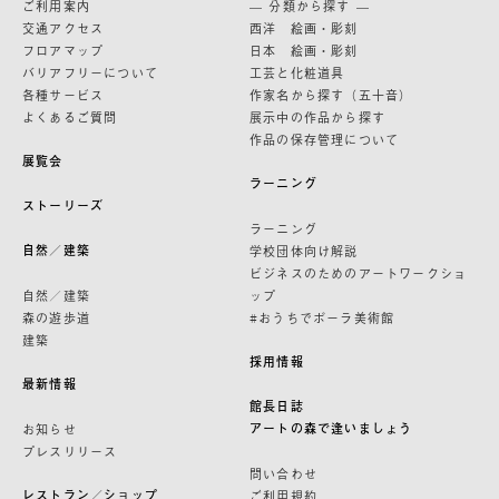
ご利用案内
— 分類から探す —
交通アクセス
西洋 絵画・彫刻
フロアマップ
日本 絵画・彫刻
バリアフリーについて
工芸と化粧道具
各種サービス
作家名から探す（五十音）
よくあるご質問
展示中の作品から探す
作品の保存管理について
展覧会
ラーニング
ストーリーズ
ラーニング
自然／建築
学校団体向け解説
ビジネスのためのアートワークショ
自然／建築
ップ
森の遊歩道
#おうちでポーラ美術館
建築
採用情報
最新情報
館長日誌
アートの森で逢いましょう
お知らせ
プレスリリース
問い合わせ
レストラン／ショップ
ご利用規約