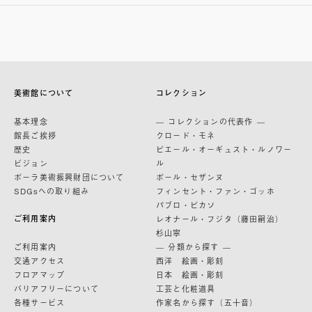
美術館について
コレクション
基本理念
— コレクションの代表作 —
館長ご挨拶
クロード・モネ
歴史
ピエール・オーギュスト・ルノワー
ビジョン
ル
ポーラ美術振興財団について
ポール・セザンヌ
SDGsへの取り組み
フィンセント・ファン・ゴッホ
パブロ・ピカソ
ご利用案内
レオナール・フジタ（藤田嗣治）
杉山寧
ご利用案内
— 分類から探す —
交通アクセス
西洋 絵画・彫刻
フロアマップ
日本 絵画・彫刻
バリアフリーについて
工芸と化粧道具
各種サービス
作家名から探す（五十音）