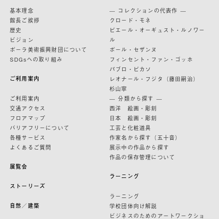
基本理念
— コレクションの代表作 —
館長ご挨拶
クロード・モネ
歴史
ピエール・オーギュスト・ルノワー
ビジョン
ル
ポーラ美術振興財団について
ポール・セザンヌ
SDGsへの取り組み
フィンセント・ファン・ゴッホ
パブロ・ピカソ
ご利用案内
レオナール・フジタ（藤田嗣治）
杉山寧
ご利用案内
— 分類から探す —
交通アクセス
西洋 絵画・彫刻
フロアマップ
日本 絵画・彫刻
バリアフリーについて
工芸と化粧道具
各種サービス
作家名から探す（五十音）
よくあるご質問
展示中の作品から探す
作品の保存管理について
展覧会
ラーニング
ストーリーズ
ラーニング
自然／建築
学校団体向け解説
ビジネスのためのアートワークショ