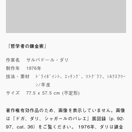
『哲学者の錬金術』
作家名
サルバドール・ダリ
制作年
1976年
技法・素材
ﾄﾞﾗｲﾎﾟｲﾝﾄ、ｴｯﾁﾝｸﾞ、ﾘﾄｸﾞﾗﾌ、ｼﾙｸｽｸﾘｰ
ﾝ/羊皮
サイズ
77.5 x 57.5 cm (不定形)
著作権有効作品のため、画像を表示していません。画像
は『ドガ、ダリ、シャガールのバレエ』展図録（p. 92-
97、cat. 36）をご覧ください。 1976年、ダリは錬金