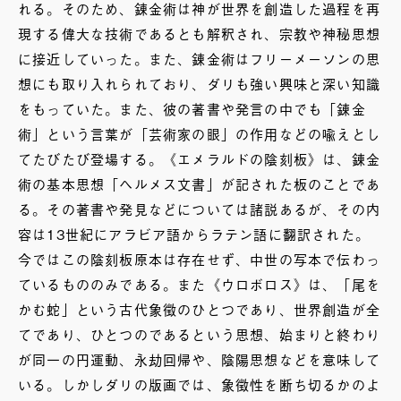
れる。そのため、錬金術は神が世界を創造した過程を再
現する偉大な技術であるとも解釈され、宗教や神秘思想
に接近していった。また、錬金術はフリーメーソンの思
想にも取り入れられており、ダリも強い興味と深い知識
をもっていた。また、彼の著書や発言の中でも「錬金
術」という言葉が「芸術家の眼」の作用などの喩えとし
てたびたび登場する。《エメラルドの陰刻板》は、錬金
術の基本思想「ヘルメス文書」が記された板のことであ
る。その著書や発見などについては諸説あるが、その内
容は13世紀にアラビア語からラテン語に翻訳された。
今ではこの陰刻板原本は存在せず、中世の写本で伝わっ
ているもののみである。また《ウロボロス》は、「尾を
かむ蛇」という古代象徴のひとつであり、世界創造が全
てであり、ひとつのであるという思想、始まりと終わり
が同一の円運動、永劫回帰や、陰陽思想などを意味して
いる。しかしダリの版画では、象徴性を断ち切るかのよ