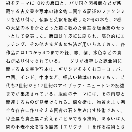
術をテーマに10枚の版画と、パリ国立図書館などが所
蔵する古文書や写本の錬金術に関する記述のファクシミ
リを貼り付け、仏訳と英訳を記載した2冊の本を、2巻
の大型の本をかたどった箱に収めた豪華な版画集のセッ
トとして発表した。版画は羊皮紙に刷られ、部分的にエ
ッチング、その他さまざまな技法が用いられており、各
作品には1つから4つまでの緑、赤、紫、水色などの貴
石が貼り付けられている。 ダリが抜粋した錬金術に
関する古文書や写本は、ギリシアをふくむヨーロッパ、
中国、インド、中東など、幅広い地域のものであり、時
代も2世紀から17世紀のアイザック・ニュートンの記述
までが集成されている。版画のテーマには、その内容と
関連するものが見受けられる。錬金術は、物質をより完
全な存在に作り変える賢者の石を生み出す技術であり、
卑金属を貴金属に変えることができる技術、あるいは人
間の不老不死を得る霊薬「エリクサー」を作る技術とさ