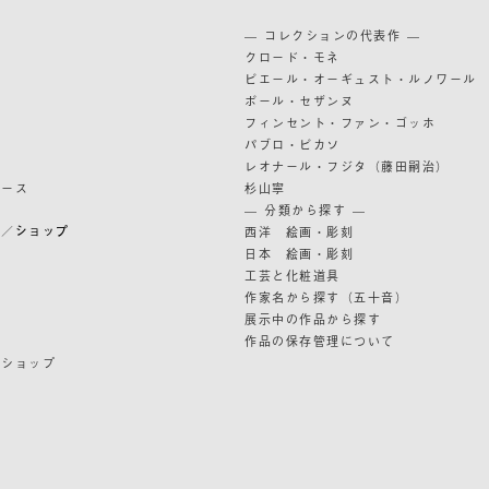
築
— コレクションの代表作 —
道
クロード・モネ
ピエール・オーギュスト・ルノワール
ポール・セザンヌ
フィンセント・ファン・ゴッホ
パブロ・ピカソ
レオナール・フジタ（藤田嗣治）
リース
杉山寧
— 分類から探す —
ン／ショップ
西洋 絵画・彫刻
日本 絵画・彫刻
ン
工芸と化粧道具
作家名から探す（五十音）
展示中の作品から探す
作品の保存管理について
ンショップ