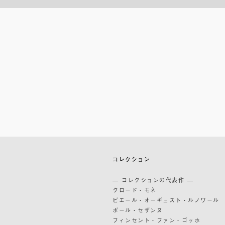
築
コレクション
築
— コレクションの代表作 —
道
クロード・モネ
ピエール・オーギュスト・ルノワール
ポール・セザンヌ
フィンセント・ファン・ゴッホ