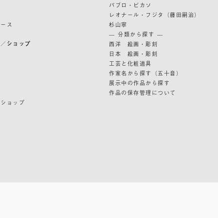
パブロ・ピカソ
レオナール・フジタ（藤田嗣治）
リース
杉山寧
— 分類から探す —
ン／ショップ
西洋 絵画・彫刻
日本 絵画・彫刻
ン
工芸と化粧道具
作家名から探す（五十音）
展示中の作品から探す
作品の保存管理について
ンショップ