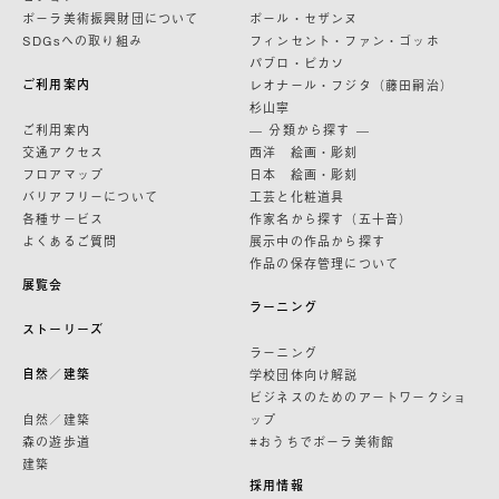
ポーラ美術振興財団について
ポール・セザンヌ
SDGsへの取り組み
フィンセント・ファン・ゴッホ
パブロ・ピカソ
ご利用案内
レオナール・フジタ（藤田嗣治）
杉山寧
ご利用案内
— 分類から探す —
交通アクセス
西洋 絵画・彫刻
フロアマップ
日本 絵画・彫刻
バリアフリーについて
工芸と化粧道具
各種サービス
作家名から探す（五十音）
よくあるご質問
展示中の作品から探す
作品の保存管理について
展覧会
ラーニング
ストーリーズ
ラーニング
自然／建築
学校団体向け解説
ビジネスのためのアートワークショ
自然／建築
ップ
森の遊歩道
#おうちでポーラ美術館
建築
採用情報