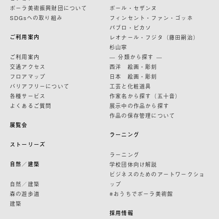
ポーラ美術振興財団について
ポール・セザンヌ
SDGsへの取り組み
フィンセント・ファン・ゴッホ
パブロ・ピカソ
ご利用案内
レオナール・フジタ（藤田嗣治）
杉山寧
ご利用案内
— 分類から探す —
交通アクセス
西洋 絵画・彫刻
フロアマップ
日本 絵画・彫刻
バリアフリーについて
工芸と化粧道具
各種サービス
作家名から探す（五十音）
よくあるご質問
展示中の作品から探す
作品の保存管理について
展覧会
ラーニング
ストーリーズ
ラーニング
自然／建築
学校団体向け解説
ビジネスのためのアートワークショ
自然／建築
ップ
森の遊歩道
#おうちでポーラ美術館
建築
採用情報