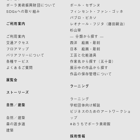
ポーラ美術振興財団について
ポール・セザンヌ
SDGsへの取り組み
フィンセント・ファン・ゴッホ
パブロ・ピカソ
ご利用案内
レオナール・フジタ（藤田嗣治）
杉山寧
ご利用案内
— 分類から探す —
交通アクセス
西洋 絵画・彫刻
フロアマップ
日本 絵画・彫刻
バリアフリーについて
工芸と化粧道具
各種サービス
作家名から探す（五十音）
よくあるご質問
展示中の作品から探す
作品の保存管理について
展覧会
ラーニング
ストーリーズ
ラーニング
自然／建築
学校団体向け解説
ビジネスのためのアートワークショ
自然／建築
ップ
森の遊歩道
#おうちでポーラ美術館
建築
採用情報