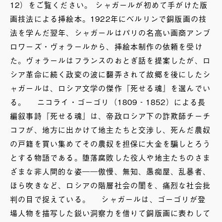
12）をご覧ください。 シャガールが初めて手がけた版
画技法による挿絵本。1922年にベルリンで銅版画の技
法を学んだ翌年、シャガールはパリの名高い画商アンブ
ロワーズ・ヴォラールから、挿絵本制作の依頼を受け
た。ヴォラールはフランスのおとぎ話を提案したが、ロ
シア革命に続く政変の波に翻弄されて故郷を後にしたシ
ャガールは、ロシア文学の傑作『死せる魂』を選んでい
る。 ニコライ・ゴーゴリ（1809‐1852）による長
編叙事詩『死せる魂』は、帝政ロシア下の詐欺師チーチ
コフが、地方に出かけて地主たちと交渉し、死んだ農奴
の戸籍を買い集めてその農奴を担保に大金を騙しとろう
とする物語である。堕落腐敗した役人や地主たちのさま
ざまな非人間的な姿――傲慢、無知、愚痴屋、乱暴者、
ほら吹きなど、ロシアの階層社会の闇を、痛烈な社会批
判の目で捉えている。 シャガールは、ゴーゴリが登
場人物を描写した鋭い洞察力を借りて銅版画に表わして