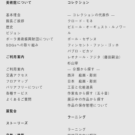
美術館について
コレクション
基本理念
— コレクションの代表作 —
館長ご挨拶
クロード・モネ
歴史
ピエール・オーギュスト・ルノワー
ビジョン
ル
ポーラ美術振興財団について
ポール・セザンヌ
SDGsへの取り組み
フィンセント・ファン・ゴッホ
パブロ・ピカソ
ご利用案内
レオナール・フジタ（藤田嗣治）
杉山寧
ご利用案内
— 分類から探す —
交通アクセス
西洋 絵画・彫刻
フロアマップ
日本 絵画・彫刻
バリアフリーについて
工芸と化粧道具
各種サービス
作家名から探す（五十音）
よくあるご質問
展示中の作品から探す
作品の保存管理について
展覧会
ラーニング
ストーリーズ
ラーニング