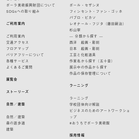
ポーラ美術振興財団について
ポール・セザンヌ
SDGsへの取り組み
フィンセント・ファン・ゴッホ
パブロ・ピカソ
ご利用案内
レオナール・フジタ（藤田嗣治）
杉山寧
ご利用案内
— 分類から探す —
交通アクセス
西洋 絵画・彫刻
フロアマップ
日本 絵画・彫刻
バリアフリーについて
工芸と化粧道具
各種サービス
作家名から探す（五十音）
よくあるご質問
展示中の作品から探す
作品の保存管理について
展覧会
ラーニング
ストーリーズ
ラーニング
自然／建築
学校団体向け解説
ビジネスのためのアートワークショ
自然／建築
ップ
森の遊歩道
#おうちでポーラ美術館
建築
採用情報