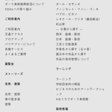
ポーラ美術振興財団について
ポール・セザンヌ
SDGsへの取り組み
フィンセント・ファン・ゴッホ
パブロ・ピカソ
ご利用案内
レオナール・フジタ（藤田嗣治）
杉山寧
ご利用案内
— 分類から探す —
交通アクセス
西洋 絵画・彫刻
フロアマップ
日本 絵画・彫刻
バリアフリーについて
工芸と化粧道具
各種サービス
作家名から探す（五十音）
よくあるご質問
展示中の作品から探す
作品の保存管理について
展覧会
ラーニング
ストーリーズ
ラーニング
自然／建築
学校団体向け解説
ビジネスのためのアートワークショ
自然／建築
ップ
森の遊歩道
#おうちでポーラ美術館
建築
採用情報