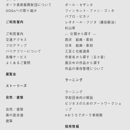
ポーラ美術振興財団について
ポール・セザンヌ
SDGsへの取り組み
フィンセント・ファン・ゴッホ
パブロ・ピカソ
ご利用案内
レオナール・フジタ（藤田嗣治）
杉山寧
ご利用案内
— 分類から探す —
交通アクセス
西洋 絵画・彫刻
フロアマップ
日本 絵画・彫刻
バリアフリーについて
工芸と化粧道具
各種サービス
作家名から探す（五十音）
よくあるご質問
展示中の作品から探す
作品の保存管理について
展覧会
ラーニング
ストーリーズ
ラーニング
自然／建築
学校団体向け解説
ビジネスのためのアートワークショ
自然／建築
ップ
森の遊歩道
#おうちでポーラ美術館
建築
採用情報