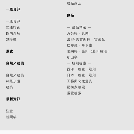
禮品商店
一般資訊
藏品
一般資訊
交通指南
— 藏品精選 —
館內介紹
克勞德・莫內
無障礙
皮耶-奧古斯特・雷諾瓦
巴布羅・畢卡索
展覽
倫納德・藤田（藤田嗣治）
杉山寧
自然／建築
— 類別檢索 —
西洋 繪畫・彫刻
自然／建築
日本 繪畫・彫刻
林蔭步道
工藝與化妝道具
建築
藝術家檢索
展覽檢索
最新資訊
注意
新聞稿