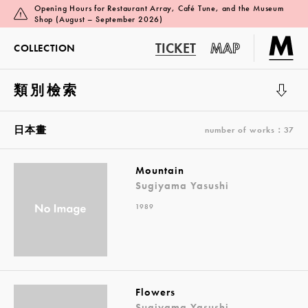
Opening Hours for Restaurant Array, Café Tune, and the Museum
Shop (August – September 2026)
TICKET
MAP
COLLECTION
類別檢索
展覽廳 1
日本畫
number of works：37
Mountain
Sugiyama Yasushi
1989
Flowers
Sugiyama Yasushi