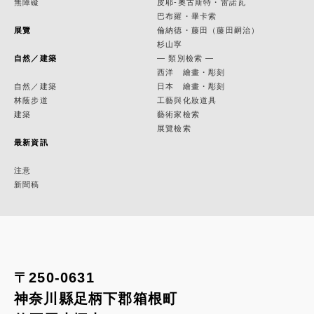
無障礙
皮耶-奧古斯特・雷諾瓦
巴布羅・畢卡索
展覽
倫納德・藤田（藤田嗣治）
杉山寧
自然／建築
— 類別檢索 —
西洋 繪畫・彫刻
自然／建築
日本 繪畫・彫刻
林蔭步道
工藝與化妝道具
建築
藝術家檢索
展覽檢索
最新資訊
注意
新聞稿
〒250-0631
神奈川縣足柄下郡箱根町