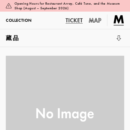
Opening Hours for Restaurant Array, Café Tune, and the Museum
Shop (August – September 2026)
TICKET
MAP
COLLECTION
藏品
展覽廳 1