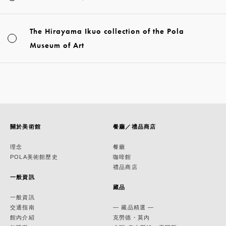
The Hirayama Ikuo collection of the Pola
Museum of Art
關於美術館
餐廳／禮品商店
理念
餐廳
POLA美術館歷史
咖啡館
禮品商店
一般資訊
藏品
一般資訊
交通指南
— 藏品精選 —
館內介紹
克勞德・莫內