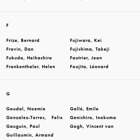
F
Frize, Bernard
Fujiwara, Kei
Fravin, Dan
Fujishima, Takeji
Fukuda, Heihachiro
Fautrier, Jean
Frankenthaler, Helen
Foujita, Léonard
G
Goudal, Noemie
Gallé, Emile
Gonzalez-Torres, Felix
Genichiro, Inokuma
Gauguin, Paul
Gogh, Vincent van
Guillaumin, Armand