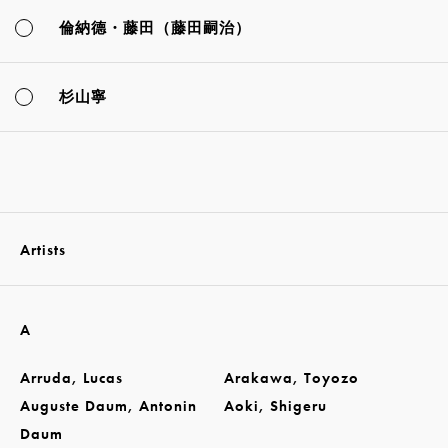
倫納德・藤田（藤田嗣治）
杉山寧
Artists
A
Arruda, Lucas
Arakawa, Toyozo
Auguste Daum, Antonin
Aoki, Shigeru
Daum