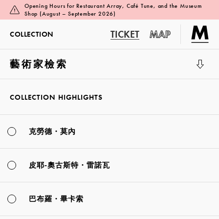
Opening Hours for Restaurant Array, Café Tune, and the Museum
Shop (August – September 2026)
TICKET
MAP
COLLECTION
藝術家檢索
展覽廳 1
COLLECTION HIGHLIGHTS
克勞德・莫內
皮耶-奧古斯特・雷諾瓦
巴布羅・畢卡索