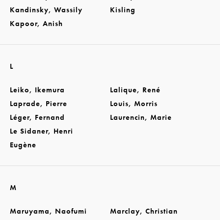
Kandinsky, Wassily
Kisling
Kapoor, Anish
L
Leiko, Ikemura
Lalique, René
Laprade, Pierre
Louis, Morris
Léger, Fernand
Laurencin, Marie
Le Sidaner, Henri
Eugène
M
Maruyama, Naofumi
Marclay, Christian