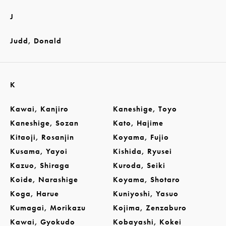
J
Judd, Donald
K
Kawai, Kanjiro
Kaneshige, Toyo
Kaneshige, Sozan
Kato, Hajime
Kitaoji, Rosanjin
Koyama, Fujio
Kusama, Yayoi
Kishida, Ryusei
Kazuo, Shiraga
Kuroda, Seiki
Koide, Narashige
Koyama, Shotaro
Koga, Harue
Kuniyoshi, Yasuo
Kumagai, Morikazu
Kojima, Zenzaburo
Kawai, Gyokudo
Kobayashi, Kokei