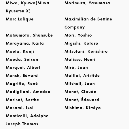
Miwa, Kyuwa(Miwa
Morimura, Yasumasa
Kyusetsu X)
Marc Lalique
Maximilian de Bettine
Company
Matsumoto, Shunsuke
Mori, Yoshio
Murayama, Kaita
Migishi, Kotaro
Maeta, Kanji
Mitsutani, Kunishiro
Maeda, Seison
Matisse, Henri
Marquet, Albert
Miró, Joan
Munch, Edvard
Maillol, Aristide
Magritte, René
Mitchell, Joan
Modigliani, Amedeo
Monet, Claude
Morisot, Berthe
Manet, Édouard
Masami, Isoi
Mishima, Kimiyo
Monticelli, Adolphe
Joseph Thomas