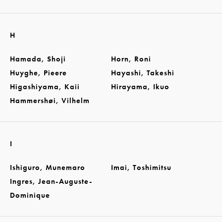
H
Hamada, Shoji
Horn, Roni
Huyghe, Pieere
Hayashi, Takeshi
Higashiyama, Kaii
Hirayama, Ikuo
Hammershøi, Vilhelm
I
Ishiguro, Munemaro
Imai, Toshimitsu
Ingres, Jean-Auguste-
Dominique