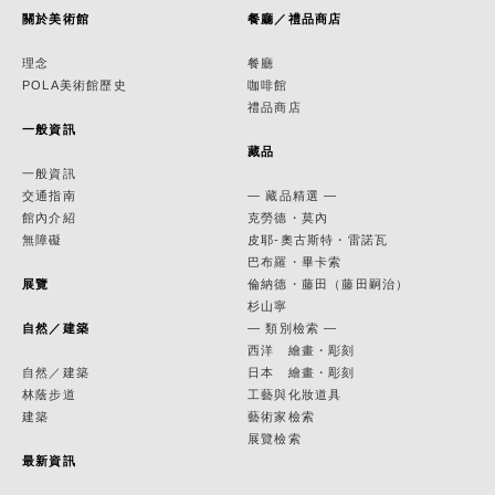
關於美術館
餐廳／禮品商店
理念
餐廳
POLA美術館歷史
咖啡館
禮品商店
一般資訊
藏品
一般資訊
交通指南
— 藏品精選 —
館內介紹
克勞德・莫內
無障礙
皮耶-奧古斯特・雷諾瓦
巴布羅・畢卡索
展覽
倫納德・藤田（藤田嗣治）
杉山寧
自然／建築
— 類別檢索 —
西洋 繪畫・彫刻
自然／建築
日本 繪畫・彫刻
林蔭步道
工藝與化妝道具
建築
藝術家檢索
展覽檢索
最新資訊