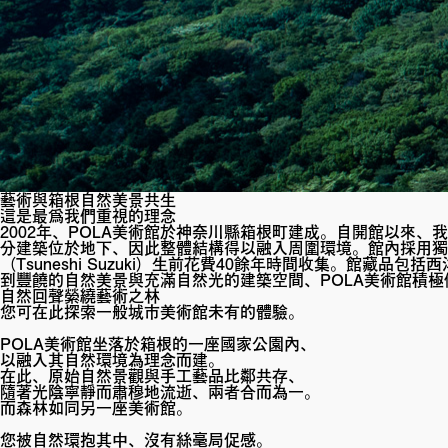
藝術與箱根自然美景共生
這是最爲我們重視的理念
2002年、POLA美術館於神奈川縣箱根町建成。自開館以來
分建築位於地下、因此整體結構得以融入周圍環境。館內採用獨
（Tsuneshi Suzuki）生前花費40餘年時間收集。
到豐饒的自然美景與充滿自然光的建築空間、POLA美術館積
自然回聲縈繞藝術之林
您可在此探索一般城市美術館未有的體驗。
POLA美術館坐落於箱根的一座國家公園內、
以融入其自然環境為理念而建。
在此、原始自然景觀與手工藝品比鄰共存、
隨著光陰寧靜而肅穆地流逝、兩者合而為一。
而森林如同另一座美術館。
您被自然環抱其中、沒有絲毫局促感。