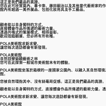
這正是我們藏品的真諦。
您在此可欣賞莫內、畢卡索、藤田嗣治以及其他當代藝術家的作
館內有超過一萬件展品、包括化妝用具及手工藝品。
觀者能以自身獨特的方式、
直接體會作品所傳遞的藝術力量。
透過共鳴式的策展模式、相得益彰。
歡迎蒞臨觀展、您必將有所收穫。
POLA美術館求新求變、
讓您每次造訪都會有新發現。
POLA美術館
自然回聲縈繞藝術之林
您可在此探索一般城市美術館未有的體驗。
POLA美術館坐落於箱根的一座國家公園內、以融入其自然環
館。
您被自然環抱其中、沒有絲毫局促感。這正是我們藏品的真諦。
觀者能以自身獨特的方式、直接體會作品所傳遞的藝術力量。透
POLA美術館求新求變、讓您每次造訪都會有新發現。
POLA美術館