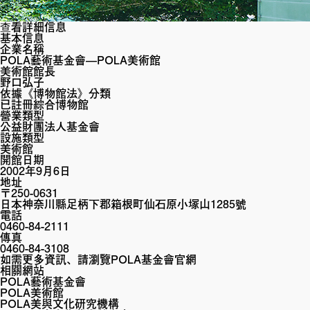
查看詳細信息
基本信息
企業名稱
POLA藝術基金會—POLA美術館
美術館館長
野口弘子
依據《博物館法》分類
已註冊綜合博物館
營業類型
公益財團法人基金會
設施類型
美術館
開館日期
2002年9月6日
地址
〒250-0631
日本神奈川縣足柄下郡箱根町仙石原小塚山1285號
電話
0460-84-2111
傳真
0460-84-3108
如需更多資訊、請瀏覽POLA基金會官網
相關網站
POLA藝術基金會
POLA美術館
POLA美與文化研究機構