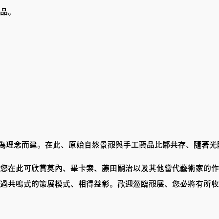
品。
境為理念而建。在此、原始自然景觀與手工藝品比鄰共存、隨著
您在此可欣賞莫內、畢卡索、藤田嗣治以及其他當代藝術家的作
過共鳴式的策展模式、相得益彰。歡迎蒞臨觀展、您必將有所收