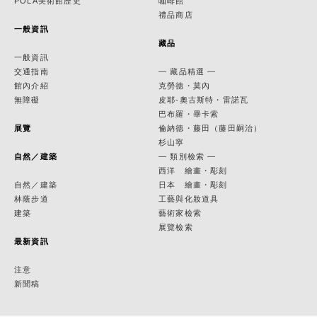
POLA美術館歷史
咖啡館
禮品商店
一般資訊
藏品
一般資訊
交通指南
— 藏品精選 —
館內介紹
克勞德・莫內
無障礙
皮耶-奧古斯特・雷諾瓦
巴布羅・畢卡索
展覽
倫納德・藤田（藤田嗣治）
杉山寧
自然／建築
— 類別檢索 —
西洋 繪畫・彫刻
自然／建築
日本 繪畫・彫刻
林蔭步道
工藝與化妝道具
建築
藝術家檢索
展覽檢索
最新資訊
注意
新聞稿