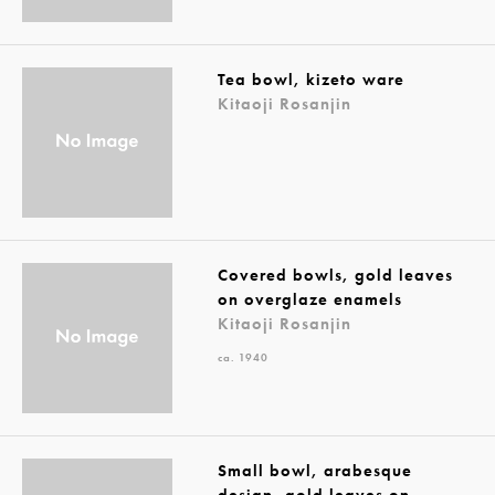
Tea bowl, kizeto ware
Kitaoji Rosanjin
Covered bowls, gold leaves
on overglaze enamels
Kitaoji Rosanjin
ca. 1940
Small bowl, arabesque
design, gold leaves on