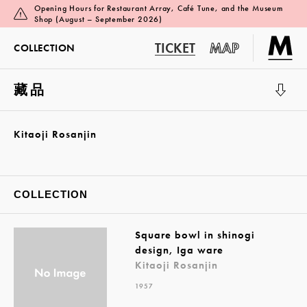
Opening Hours for Restaurant Array, Café Tune, and the Museum
Shop (August – September 2026)
TICKET
MAP
COLLECTION
藏品
展覽廳 1
Kitaoji Rosanjin
COLLECTION
Square bowl in shinogi
design, Iga ware
Kitaoji Rosanjin
1957