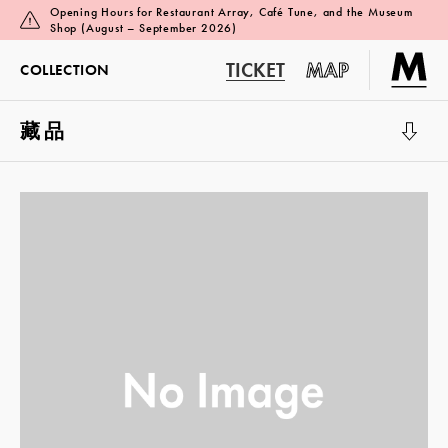
Opening Hours for Restaurant Array, Café Tune, and the Museum
Shop (August – September 2026)
TICKET
MAP
COLLECTION
藏品
展覽廳 1