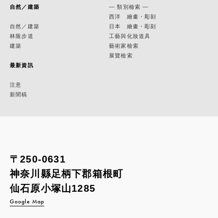
自然／建築
— 類別檢索 —
西洋 繪畫・彫刻
自然／建築
日本 繪畫・彫刻
林蔭步道
工藝與化妝道具
建築
藝術家檢索
展覽檢索
最新資訊
注意
新聞稿
〒250-0631
神奈川縣足柄下郡箱根町
仙石原小塚山1285
Google Map