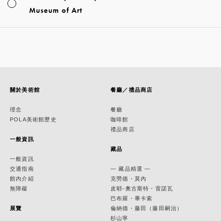
Museum of Art
關於美術館
餐廳／禮品商店
理念
餐廳
POLA美術館歷史
咖啡館
禮品商店
一般資訊
藏品
一般資訊
交通指南
— 藏品精選 —
館內介紹
克勞德・莫內
無障礙
皮耶-奧古斯特・雷諾瓦
巴布羅・畢卡索
展覽
倫納德・藤田（藤田嗣治）
杉山寧