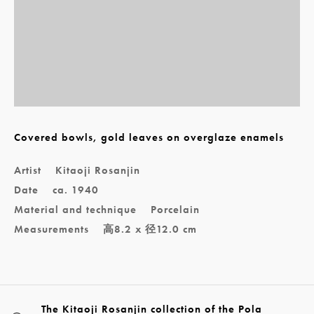
Covered bowls, gold leaves on overglaze enamels
Artist
Kitaoji Rosanjin
Date
ca. 1940
Material and technique
Porcelain
Measurements
高8.2 x 径12.0 cm
The Kitaoji Rosanjin collection of the Pola