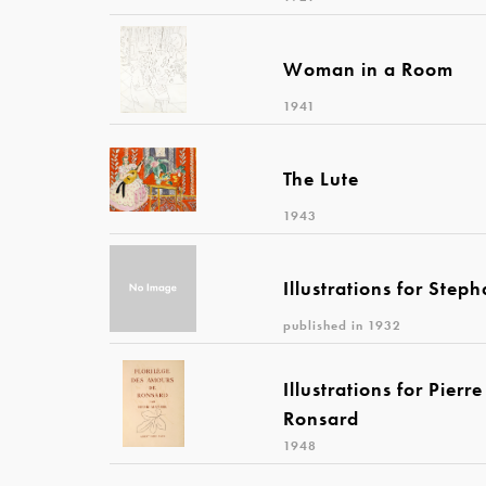
Woman in a Room
1941
The Lute
1943
Illustrations for Ste
published in 1932
Illustrations for Pier
Ronsard
1948