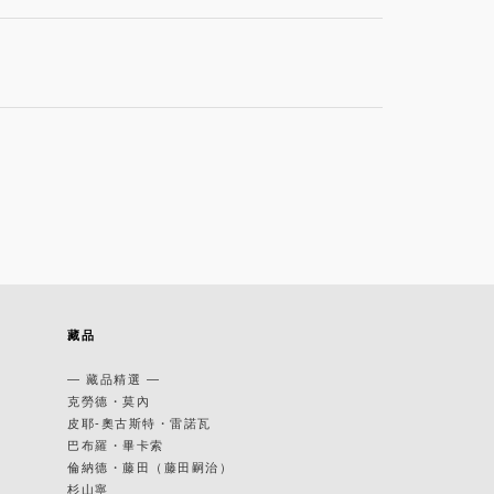
藏品
— 藏品精選 —
克勞德・莫內
皮耶-奧古斯特・雷諾瓦
巴布羅・畢卡索
倫納德・藤田（藤田嗣治）
杉山寧