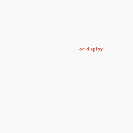
e
e
on display
e
e