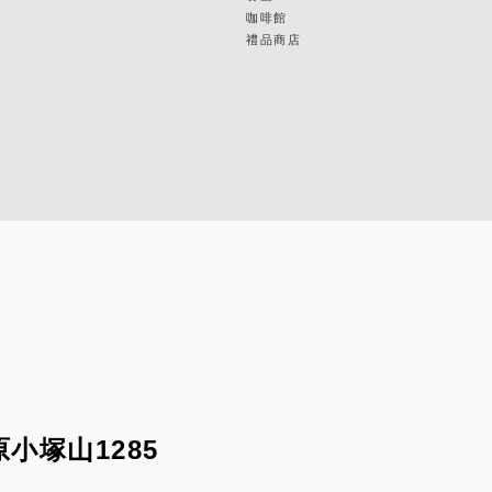
咖啡館
禮品商店
小塚山1285