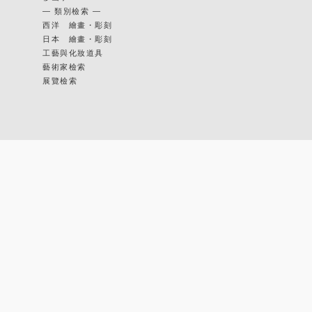
— 類別檢索 —
西洋 繪畫・彫刻
日本 繪畫・彫刻
工藝與化妝道具
藝術家檢索
展覽檢索