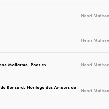
Henri Matiss
Henri Matiss
phane Mallarme, Poesies
Henri Matiss
re de Ronsard, Florilege des Amours de
Henri Matiss