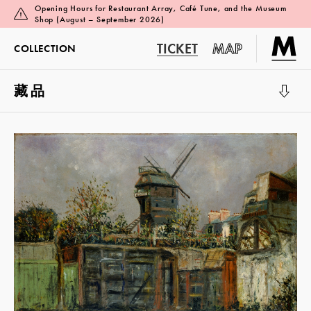
Opening Hours for Restaurant Array, Café Tune, and the Museum
Shop (August – September 2026)
TICKET
MAP
COLLECTION
藏品
展覽廳 1