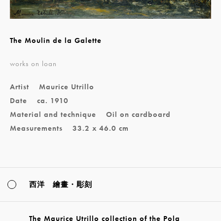
The Moulin de la Galette
works on loan
Artist
Maurice Utrillo
Date
ca. 1910
Material and technique
Oil on cardboard
Measurements
33.2 x 46.0 cm
西洋 繪畫・彫刻
The Maurice Utrillo collection of the Pola