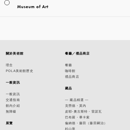
Museum of Art
關於美術館
餐廳／禮品商店
理念
餐廳
POLA美術館歷史
咖啡館
禮品商店
一般資訊
藏品
一般資訊
交通指南
— 藏品精選 —
館內介紹
克勞德・莫內
無障礙
皮耶-奧古斯特・雷諾瓦
巴布羅・畢卡索
展覽
倫納德・藤田（藤田嗣治）
杉山寧