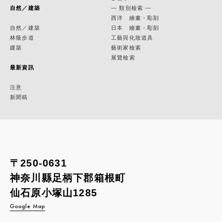
自然／建築
— 類別檢索 —
西洋 繪畫・彫刻
自然／建築
日本 繪畫・彫刻
林蔭步道
工藝與化妝道具
建築
藝術家檢索
展覽檢索
最新資訊
注意
新聞稿
〒250-0631
神奈川縣足柄下郡箱根町
仙石原小塚山1285
Google Map