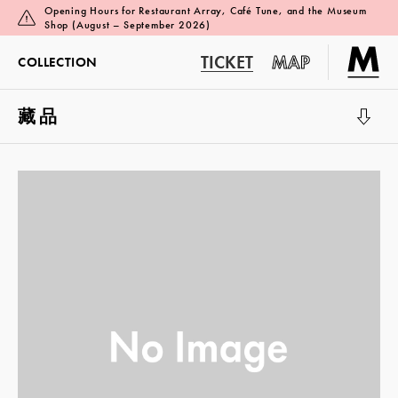
Opening Hours for Restaurant Array, Café Tune, and the Museum
Shop (August – September 2026)
TICKET
MAP
COLLECTION
藏品
展覽廳 1