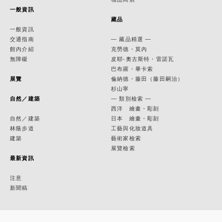
一般資訊
藏品
一般資訊
交通指南
— 藏品精選 —
館內介紹
克勞德・莫內
無障礙
皮耶-奧古斯特・雷諾瓦
巴布羅・畢卡索
展覽
倫納德・藤田（藤田嗣治）
杉山寧
自然／建築
— 類別檢索 —
西洋 繪畫・彫刻
自然／建築
日本 繪畫・彫刻
林蔭步道
工藝與化妝道具
建築
藝術家檢索
展覽檢索
最新資訊
注意
新聞稿