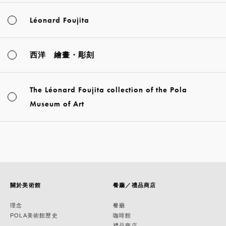
Léonard Foujita
西洋 繪畫・彫刻
The Léonard Foujita collection of the Pola
Museum of Art
關於美術館
餐廳／禮品商店
理念
餐廳
POLA美術館歷史
咖啡館
禮品商店