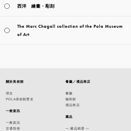
西洋 繪畫・彫刻
The Marc Chagall collection of the Pola Museum
of Art
關於美術館
餐廳／禮品商店
理念
餐廳
POLA美術館歷史
咖啡館
禮品商店
一般資訊
藏品
一般資訊
交通指南
— 藏品精選 —