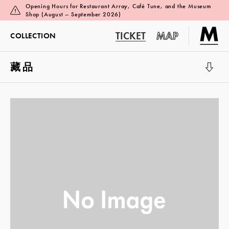
Opening Hours for Restaurant Array, Café Tune, and the Museum
Shop (August – September 2026)
TICKET
MAP
COLLECTION
藏品
展覽廳 1