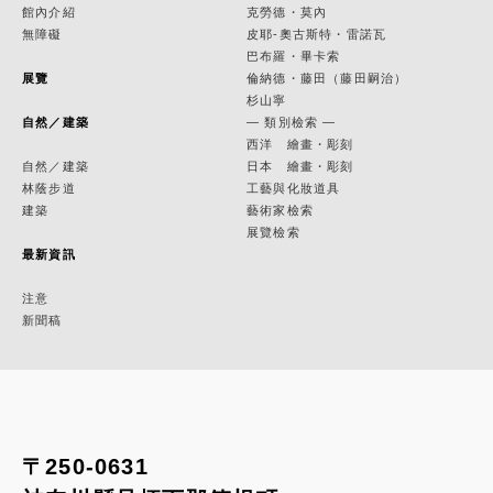
館內介紹
克勞德・莫內
無障礙
皮耶-奧古斯特・雷諾瓦
巴布羅・畢卡索
展覽
倫納德・藤田（藤田嗣治）
杉山寧
自然／建築
— 類別檢索 —
西洋 繪畫・彫刻
自然／建築
日本 繪畫・彫刻
林蔭步道
工藝與化妝道具
建築
藝術家檢索
展覽檢索
最新資訊
注意
新聞稿
〒250-0631