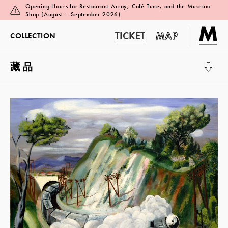
Opening Hours for Restaurant Array, Café Tune, and the Museum
Shop (August – September 2026)
TICKET
MAP
COLLECTION
藏品
展覽廳 1