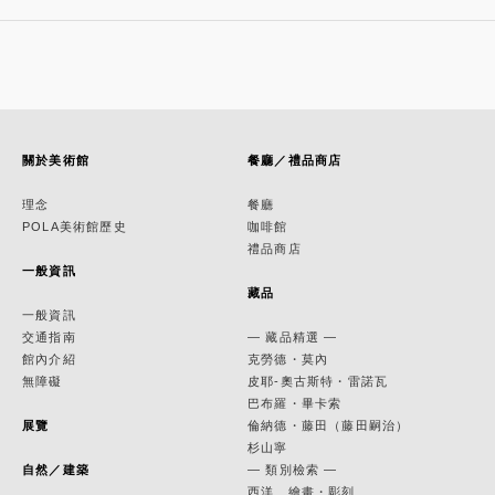
關於美術館
餐廳／禮品商店
理念
餐廳
POLA美術館歷史
咖啡館
禮品商店
一般資訊
藏品
一般資訊
交通指南
— 藏品精選 —
館內介紹
克勞德・莫內
無障礙
皮耶-奧古斯特・雷諾瓦
巴布羅・畢卡索
展覽
倫納德・藤田（藤田嗣治）
杉山寧
自然／建築
— 類別檢索 —
西洋 繪畫・彫刻