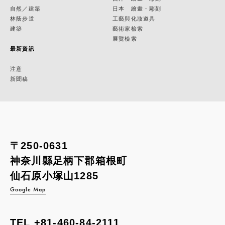
自然／建築
日本 繪畫・彫刻
林蔭步道
工藝與化妝道具
建築
藝術家檢索
展覽檢索
最新資訊
注意
新聞稿
〒250-0631
神奈川縣足柄下郡箱根町
仙石原小塚山1285
Google Map
TEL
+81-460-84-2111