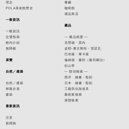
理念
餐廳
POLA美術館歷史
咖啡館
禮品商店
一般資訊
藏品
一般資訊
交通指南
— 藏品精選 —
館內介紹
克勞德・莫內
無障礙
皮耶-奧古斯特・雷諾瓦
巴布羅・畢卡索
展覽
倫納德・藤田（藤田嗣治）
杉山寧
自然／建築
— 類別檢索 —
西洋 繪畫・彫刻
自然／建築
日本 繪畫・彫刻
林蔭步道
工藝與化妝道具
建築
藝術家檢索
展覽檢索
最新資訊
注意
新聞稿