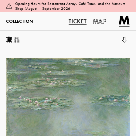
Opening Hours for Restaurant Array, Café Tune, and the Museum
Shop (August – September 2026)
TICKET
MAP
COLLECTION
藏品
展覽廳 1