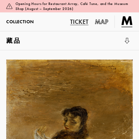
Opening Hours for Restaurant Array, Café Tune, and the Museum
Shop (August – September 2026)
TICKET
MAP
COLLECTION
藏品
展覽廳 1