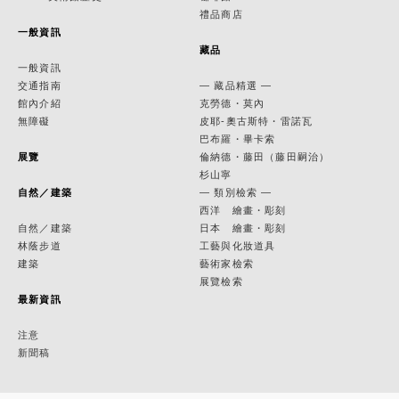
禮品商店
一般資訊
藏品
一般資訊
交通指南
— 藏品精選 —
館內介紹
克勞德・莫內
無障礙
皮耶-奧古斯特・雷諾瓦
巴布羅・畢卡索
展覽
倫納德・藤田（藤田嗣治）
杉山寧
自然／建築
— 類別檢索 —
西洋 繪畫・彫刻
自然／建築
日本 繪畫・彫刻
林蔭步道
工藝與化妝道具
建築
藝術家檢索
展覽檢索
最新資訊
注意
新聞稿