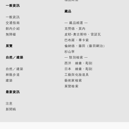
一般資訊
藏品
一般資訊
交通指南
— 藏品精選 —
館內介紹
克勞德・莫內
無障礙
皮耶-奧古斯特・雷諾瓦
巴布羅・畢卡索
展覽
倫納德・藤田（藤田嗣治）
杉山寧
自然／建築
— 類別檢索 —
西洋 繪畫・彫刻
自然／建築
日本 繪畫・彫刻
林蔭步道
工藝與化妝道具
建築
藝術家檢索
展覽檢索
最新資訊
注意
新聞稿