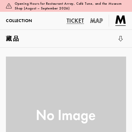
Opening Hours for Restaurant Array, Café Tune, and the Museum
Shop (August – September 2026)
TICKET
MAP
COLLECTION
藏品
展覽廳 1