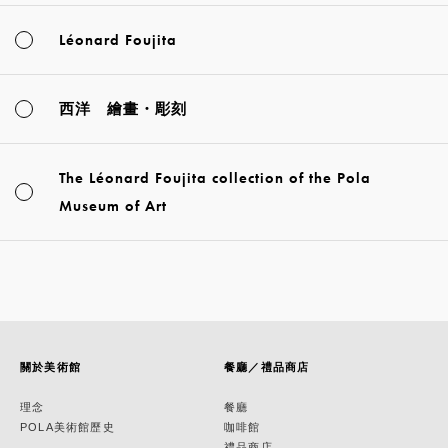
Léonard Foujita
西洋 繪畫・彫刻
The Léonard Foujita collection of the Pola
Museum of Art
關於美術館
餐廳／禮品商店
理念
餐廳
POLA美術館歷史
咖啡館
禮品商店