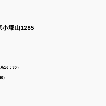
小塚山1285
為16：30）
館）