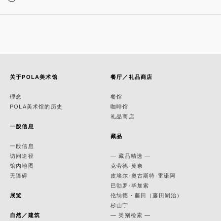
关于POLA美术馆
餐厅／礼品商店
理念
餐馆
POLA美术馆的历史
咖啡馆
礼品商店
一般信息
藏品
一般信息
访问途径
— 藏品精选 —
馆内地图
克劳德·莫奈
无障碍
皮埃尔·奥古斯特·雷诺阿
巴勃罗·毕加索
展览
伦纳德・藤田（藤田嗣治）
杉山宁
自然／建筑
— 类别检索 —