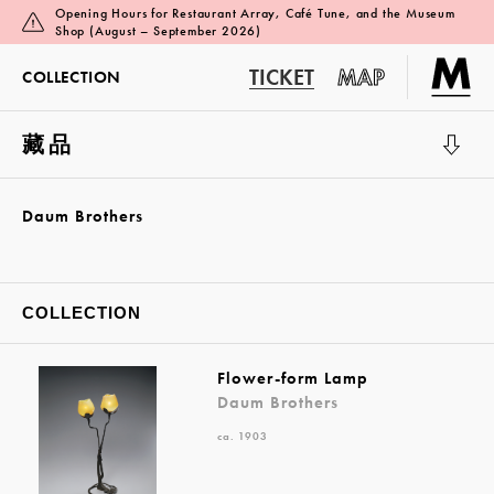
Opening Hours for Restaurant Array, Café Tune, and the Museum
Shop (August – September 2026)
TICKET
MAP
COLLECTION
藏品
展览厅 1
Daum Brothers
COLLECTION
Flower-form Lamp
Daum Brothers
ca. 1903