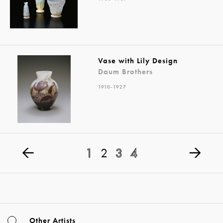
Vase with Lily Design
Daum Brothers
1910-1927
1
2
3
4
Other Artists