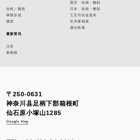
西洋 绘画・雕刻
自然／建筑
日本 绘画・雕刻
林荫步道
工艺与化妆道具
建筑
艺术家检索
展出检索
最新资讯
注意
新闻稿
〒250-0631
神奈川县足柄下郡箱根町
仙石原小塚山1285
Google Map