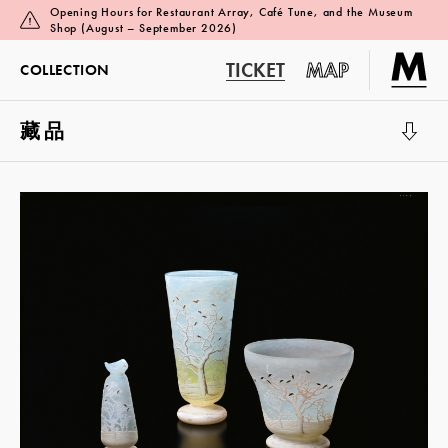
Opening Hours for Restaurant Array, Café Tune, and the Museum
Shop (August – September 2026)
TICKET
MAP
COLLECTION
藏品
展览厅 1