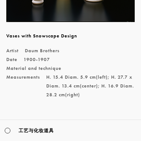
Vases with Snowscape Design
Artist
Daum Brothers
Date
1900-1907
Material and technique
Measurements
H. 15.4 Diam. 5.9 cm(left); H. 27.7 x
Diam. 13.4 cm(center); H. 16.9 Diam.
28.2 cm(right)
工艺与化妆道具