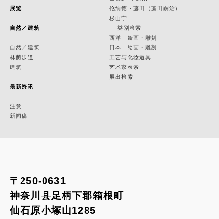
展览
伦纳德・藤田（藤田嗣治）
杉山宁
自然／建筑
— 类别检索 —
西洋 绘画・雕刻
自然／建筑
日本 绘画・雕刻
林荫步道
工艺与化妆道具
建筑
艺术家检索
展出检索
最新资讯
注意
新闻稿
〒250-0631
神奈川县足柄下郡箱根町
仙石原小塚山1285