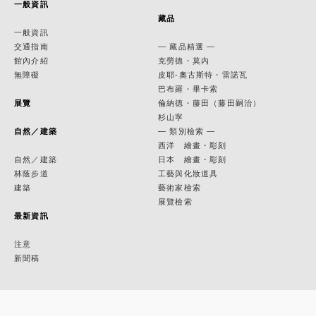
一般資訊
藏品
一般資訊
交通指南
— 藏品精選 —
館內介紹
克勞德・莫內
無障礙
皮耶-奧古斯特・雷諾瓦
巴布羅・畢卡索
展覽
倫納德・藤田（藤田嗣治）
杉山寧
自然／建築
— 類別檢索 —
西洋 繪畫・彫刻
自然／建築
日本 繪畫・彫刻
林蔭步道
工藝與化妝道具
建築
藝術家檢索
展覽檢索
最新資訊
注意
新聞稿