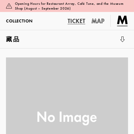
Opening Hours for Restaurant Array, Café Tune, and the Museum
Shop (August – September 2026)
TICKET
MAP
COLLECTION
藏品
展覽廳 1