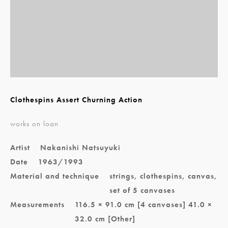
Clothespins Assert Churning Action
works on loan
Artist
Nakanishi Natsuyuki
Date
1963/1993
Material and technique
strings, clothespins, canvas,
set of 5 canvases
Measurements
116.5 × 91.0 cm [4 canvases] 41.0 ×
32.0 cm [Other]