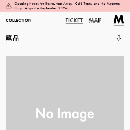
Opening Hours for Restaurant Array, Café Tune, and the Museum
Shop (August – September 2026)
TICKET
MAP
COLLECTION
藏品
展覽廳 1