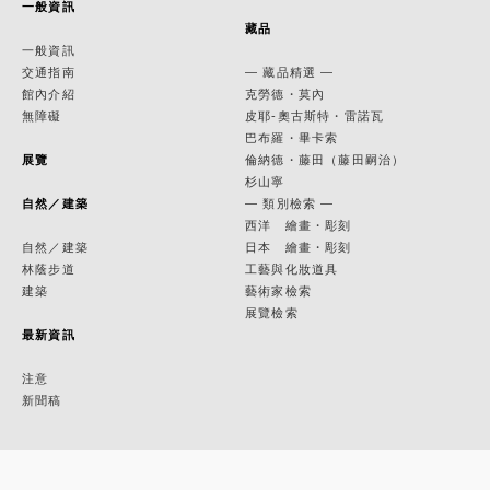
一般資訊
藏品
一般資訊
交通指南
— 藏品精選 —
館內介紹
克勞德・莫內
無障礙
皮耶-奧古斯特・雷諾瓦
巴布羅・畢卡索
展覽
倫納德・藤田（藤田嗣治）
杉山寧
自然／建築
— 類別檢索 —
西洋 繪畫・彫刻
自然／建築
日本 繪畫・彫刻
林蔭步道
工藝與化妝道具
建築
藝術家檢索
展覽檢索
最新資訊
注意
新聞稿