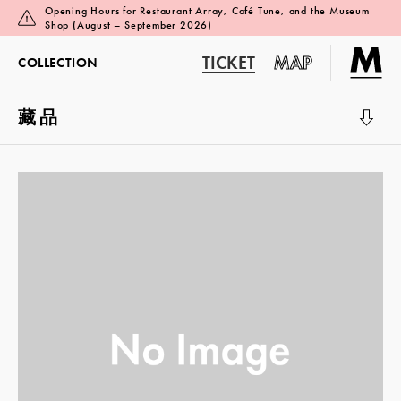
Opening Hours for Restaurant Array, Café Tune, and the Museum
Shop (August – September 2026)
TICKET
MAP
COLLECTION
藏品
展覽廳 1