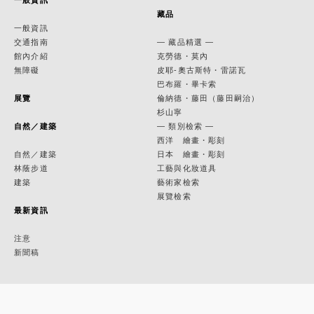
一般資訊
藏品
一般資訊
交通指南
— 藏品精選 —
館內介紹
克勞德・莫內
無障礙
皮耶-奧古斯特・雷諾瓦
巴布羅・畢卡索
展覽
倫納德・藤田（藤田嗣治）
杉山寧
自然／建築
— 類別檢索 —
西洋 繪畫・彫刻
自然／建築
日本 繪畫・彫刻
林蔭步道
工藝與化妝道具
建築
藝術家檢索
展覽檢索
最新資訊
注意
新聞稿