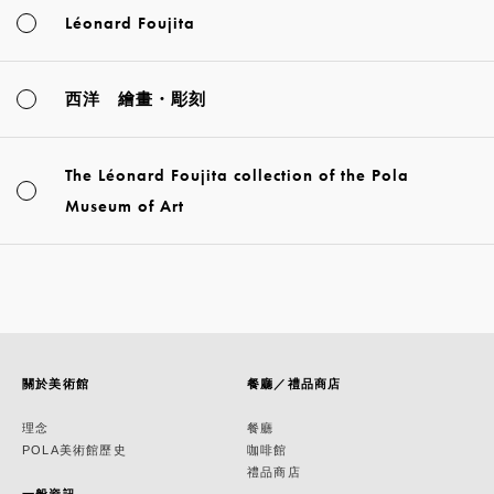
Léonard Foujita
西洋 繪畫・彫刻
The Léonard Foujita collection of the Pola
Museum of Art
關於美術館
餐廳／禮品商店
理念
餐廳
POLA美術館歷史
咖啡館
禮品商店