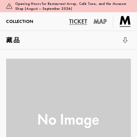
Opening Hours for Restaurant Array, Café Tune, and the Museum
Shop (August – September 2026)
TICKET
MAP
COLLECTION
藏品
展覽廳 1