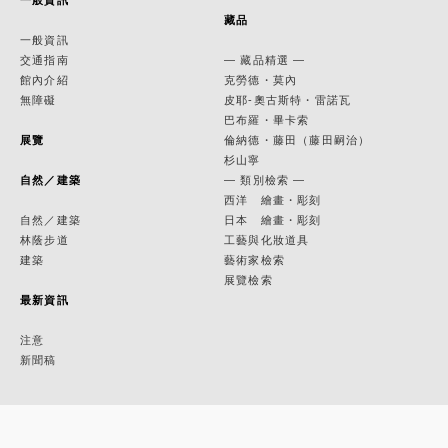
一般資訊
藏品
一般資訊
交通指南
— 藏品精選 —
館內介紹
克勞德・莫內
無障礙
皮耶-奧古斯特・雷諾瓦
巴布羅・畢卡索
展覽
倫納德・藤田（藤田嗣治）
杉山寧
自然／建築
— 類別檢索 —
西洋 繪畫・彫刻
自然／建築
日本 繪畫・彫刻
林蔭步道
工藝與化妝道具
建築
藝術家檢索
展覽檢索
最新資訊
注意
新聞稿