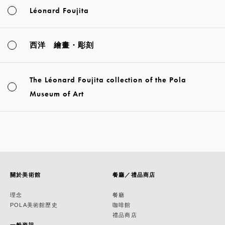
Léonard Foujita
西洋 繪畫・彫刻
The Léonard Foujita collection of the Pola
Museum of Art
關於美術館
餐廳／禮品商店
理念
餐廳
POLA美術館歷史
咖啡館
禮品商店