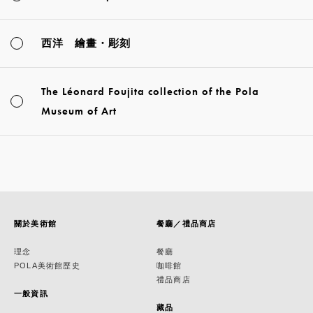
西洋 繪畫・彫刻
The Léonard Foujita collection of the Pola
Museum of Art
關於美術館
餐廳／禮品商店
理念
餐廳
POLA美術館歷史
咖啡館
禮品商店
一般資訊
藏品