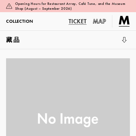
Opening Hours for Restaurant Array, Café Tune, and the Museum
Shop (August – September 2026)
TICKET
MAP
COLLECTION
藏品
展覽廳 1