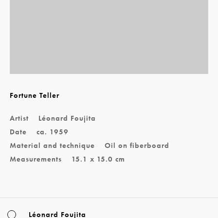
Fortune Teller
Artist
Léonard Foujita
Date
ca. 1959
Material and technique
Oil on fiberboard
Measurements
15.1 x 15.0 cm
Léonard Foujita