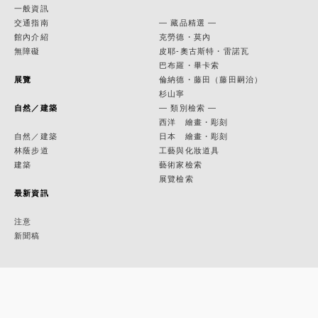
一般資訊
交通指南
— 藏品精選 —
館內介紹
克勞德・莫內
無障礙
皮耶-奧古斯特・雷諾瓦
巴布羅・畢卡索
展覽
倫納德・藤田（藤田嗣治）
杉山寧
自然／建築
— 類別檢索 —
西洋 繪畫・彫刻
自然／建築
日本 繪畫・彫刻
林蔭步道
工藝與化妝道具
建築
藝術家檢索
展覽檢索
最新資訊
注意
新聞稿