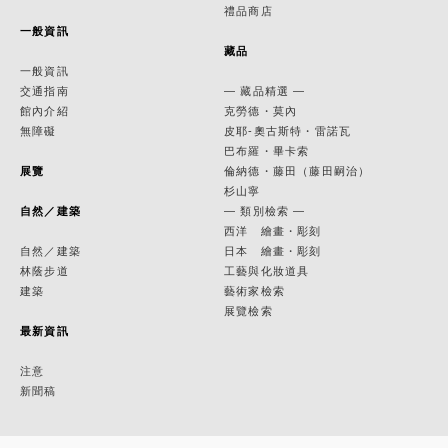
禮品商店
一般資訊
藏品
一般資訊
交通指南
— 藏品精選 —
館內介紹
克勞德・莫內
無障礙
皮耶-奧古斯特・雷諾瓦
巴布羅・畢卡索
展覽
倫納德・藤田（藤田嗣治）
杉山寧
自然／建築
— 類別檢索 —
西洋 繪畫・彫刻
自然／建築
日本 繪畫・彫刻
林蔭步道
工藝與化妝道具
建築
藝術家檢索
展覽檢索
最新資訊
注意
新聞稿