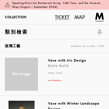
Opening Hours for Restaurant Array, Café Tune, and the Museum
Shop (August – September 2026)
TICKET
MAP
COLLECTION
類別檢索
展覽廳 1
玻璃工藝
number of works：160
Vase with Iris Design
Emile Gallé
1900-1904
on display
Vase with Winter Landscape
Design