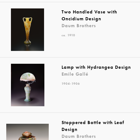
Two Handled Vase with
Oncidium Design
Daum Brothers
ca. 1910
Lamp with Hydrangea Design
Emile Gallé
1904-1906
Stoppered Bottle with Leaf
Design
Daum Brothers