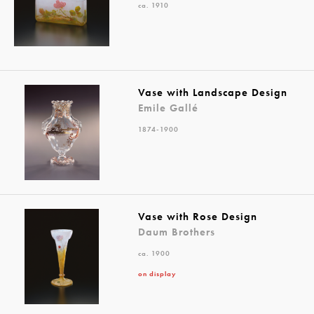
ca. 1910
Vase with Landscape Design
Emile Gallé
1874-1900
Vase with Rose Design
Daum Brothers
ca. 1900
on display