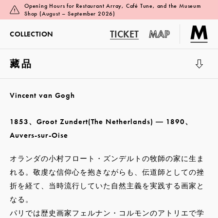
Opening Hours for Restaurant Array, Café Tune, and the Museum
Shop (August – September 2026)
TICKET
MAP
COLLECTION
藏品
展覽廳 1
Vincent van Gogh
1853、Groot Zundert(The Netherlands) ― 1890、
Auvers-sur-Oise
オランダの小村フロート・ズンデルトの牧師の家に生ま
れる。敬虔な信仰心を抱きながらも、伝道師としての挫
折を経て、当時流行していた自然主義を実践する画家と
なる。
パリでは歴史画家フェルナン・コルモンのアトリエで学