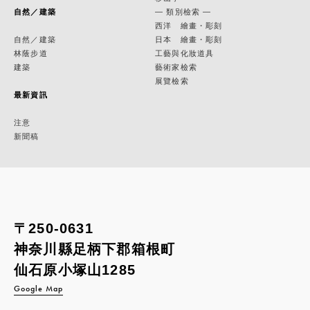
自然／建築
— 類別檢索 —
西洋 繪畫・彫刻
自然／建築
日本 繪畫・彫刻
林蔭步道
工藝與化妝道具
建築
藝術家檢索
展覽檢索
最新資訊
注意
新聞稿
〒250-0631
神奈川縣足柄下郡箱根町
仙石原小塚山1285
Google Map