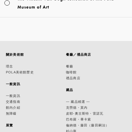
Museum of Art
關於美術館
餐廳／禮品商店
理念
餐廳
POLA美術館歷史
咖啡館
禮品商店
一般資訊
藏品
一般資訊
交通指南
— 藏品精選 —
館內介紹
克勞德・莫內
無障礙
皮耶-奧古斯特・雷諾瓦
巴布羅・畢卡索
展覽
倫納德・藤田（藤田嗣治）
杉山寧