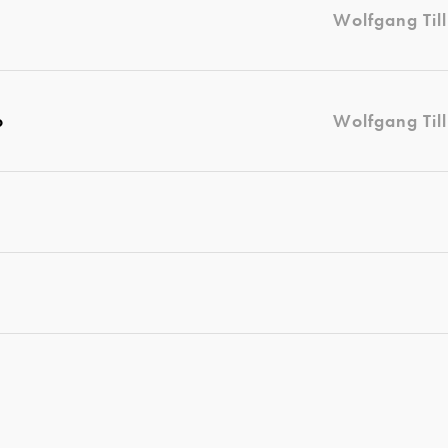
Wolfgang Til
o
Wolfgang Til