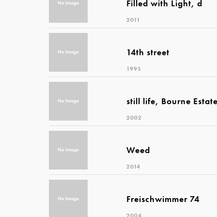
Filled with Light, d
2011
14th street
1995
still life, Bourne Estat
2002
Weed
2014
Freischwimmer 74
2004