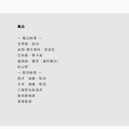
藏品
— 藏品精選 —
克勞德・莫內
皮耶-奧古斯特・雷諾瓦
巴布羅・畢卡索
倫納德・藤田（藤田嗣治）
杉山寧
— 類別檢索 —
西洋 繪畫・彫刻
日本 繪畫・彫刻
工藝與化妝道具
藝術家檢索
展覽檢索