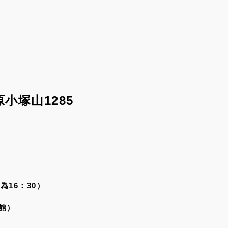
小塚山1285
為16：30）
館）