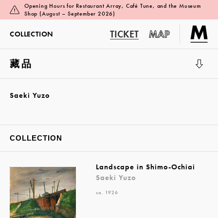
Opening Hours for Restaurant Array, Café Tune, and the Museum
Shop (August – September 2026)
TICKET
MAP
COLLECTION
藏品
展覽廳 1
Saeki Yuzo
COLLECTION
Landscape in Shimo-Ochiai
Saeki Yuzo
ca. 1926