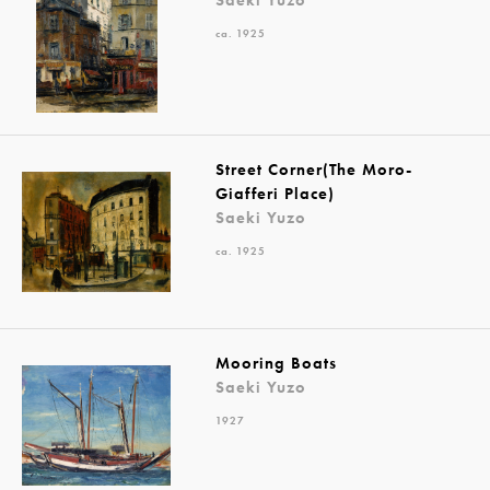
ca. 1925
Street Corner(The Moro-
Giafferi Place)
Saeki Yuzo
ca. 1925
Mooring Boats
Saeki Yuzo
1927