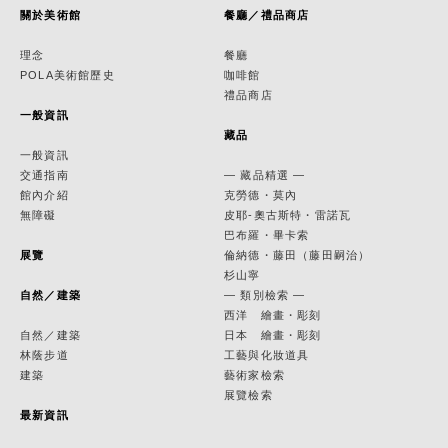
關於美術館
餐廳／禮品商店
理念
餐廳
POLA美術館歷史
咖啡館
禮品商店
一般資訊
藏品
一般資訊
交通指南
— 藏品精選 —
館內介紹
克勞德・莫內
無障礙
皮耶-奧古斯特・雷諾瓦
巴布羅・畢卡索
展覽
倫納德・藤田（藤田嗣治）
杉山寧
自然／建築
— 類別檢索 —
西洋 繪畫・彫刻
自然／建築
日本 繪畫・彫刻
林蔭步道
工藝與化妝道具
建築
藝術家檢索
展覽檢索
最新資訊