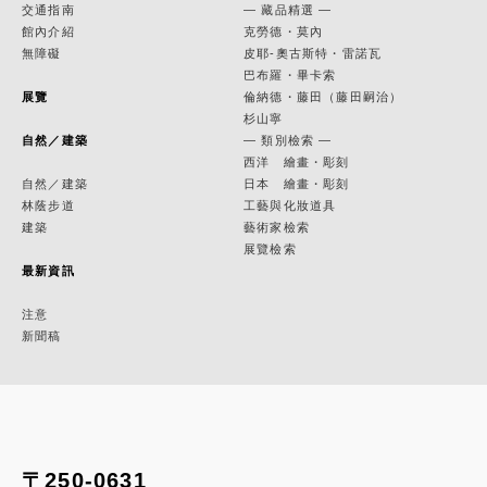
交通指南
— 藏品精選 —
館內介紹
克勞德・莫內
無障礙
皮耶-奧古斯特・雷諾瓦
巴布羅・畢卡索
展覽
倫納德・藤田（藤田嗣治）
杉山寧
自然／建築
— 類別檢索 —
西洋 繪畫・彫刻
自然／建築
日本 繪畫・彫刻
林蔭步道
工藝與化妝道具
建築
藝術家檢索
展覽檢索
最新資訊
注意
新聞稿
〒250-0631