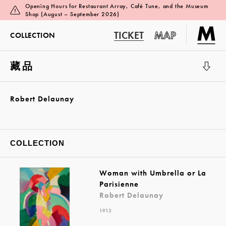
Opening Hours for Restaurant Array, Café Tune, and the Museum
Shop (August – September 2026)
TICKET
MAP
COLLECTION
藏品
展覽廳 1
Robert Delaunay
COLLECTION
Woman with Umbrella or La
Parisienne
Robert Delaunay
1913