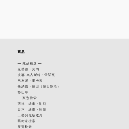
藏品
— 藏品精選 —
克勞德・莫內
皮耶-奧古斯特・雷諾瓦
巴布羅・畢卡索
倫納德・藤田（藤田嗣治）
杉山寧
— 類別檢索 —
西洋 繪畫・彫刻
日本 繪畫・彫刻
工藝與化妝道具
藝術家檢索
展覽檢索