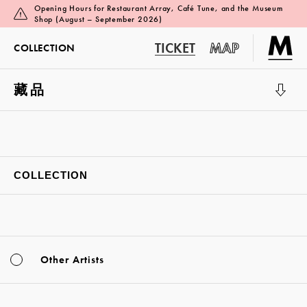
Opening Hours for Restaurant Array, Café Tune, and the Museum
Shop (August – September 2026)
TICKET
MAP
COLLECTION
藏品
展覽廳 1
COLLECTION
Other Artists