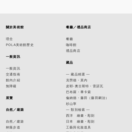
關於美術館
餐廳／禮品商店
理念
餐廳
POLA美術館歷史
咖啡館
禮品商店
一般資訊
藏品
一般資訊
交通指南
— 藏品精選 —
館內介紹
克勞德・莫內
無障礙
皮耶-奧古斯特・雷諾瓦
巴布羅・畢卡索
展覽
倫納德・藤田（藤田嗣治）
杉山寧
自然／建築
— 類別檢索 —
西洋 繪畫・彫刻
自然／建築
日本 繪畫・彫刻
林蔭步道
工藝與化妝道具