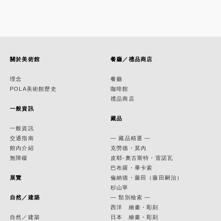
關於美術館
餐廳／禮品商店
理念
餐廳
POLA美術館歷史
咖啡館
禮品商店
一般資訊
藏品
一般資訊
交通指南
— 藏品精選 —
館內介紹
克勞德・莫內
無障礙
皮耶-奧古斯特・雷諾瓦
巴布羅・畢卡索
展覽
倫納德・藤田（藤田嗣治）
杉山寧
自然／建築
— 類別檢索 —
西洋 繪畫・彫刻
自然／建築
日本 繪畫・彫刻