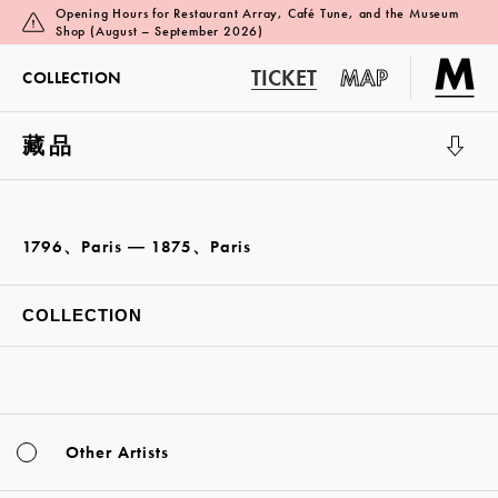
Opening Hours for Restaurant Array, Café Tune, and the Museum
Shop (August – September 2026)
TICKET
MAP
COLLECTION
藏品
展覽廳 1
1796、Paris ― 1875、Paris
COLLECTION
Other Artists