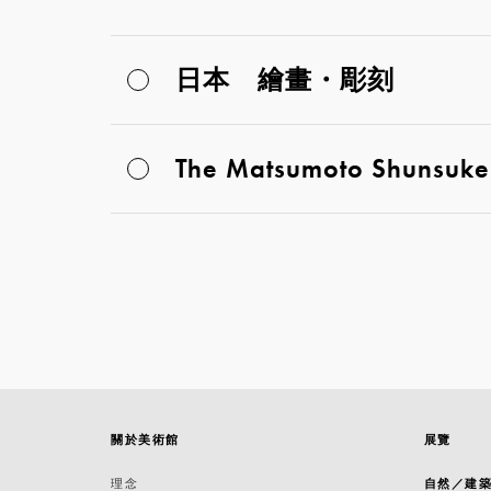
日本 繪畫・彫刻
The Matsumoto Shunsuke c
關於美術館
展覽
理念
自然／建