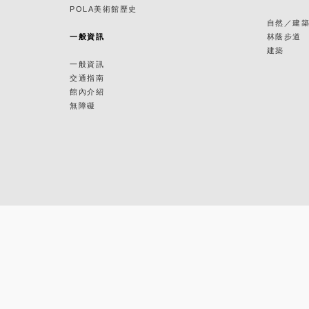
POLA美術館歷史
自然／建
一般資訊
林蔭步道
建築
一般資訊
交通指南
館內介紹
無障礙