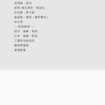
克勞德・莫內
皮耶-奧古斯特・雷諾瓦
巴布羅・畢卡索
倫納德・藤田（藤田嗣治）
杉山寧
— 類別檢索 —
西洋 繪畫・彫刻
日本 繪畫・彫刻
工藝與化妝道具
藝術家檢索
展覽檢索