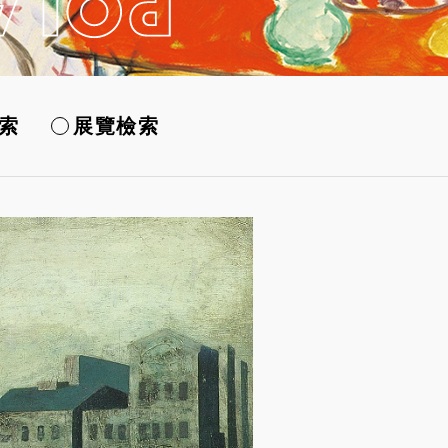
索
展覽檢索