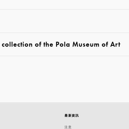
ollection of the Pola Museum of Art
最新資訊
築
注意