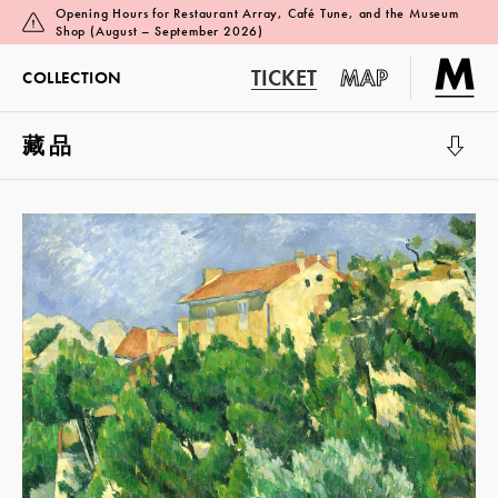
Opening Hours for Restaurant Array, Café Tune, and the Museum
Shop (August – September 2026)
TICKET
MAP
COLLECTION
藏品
展覽廳 1