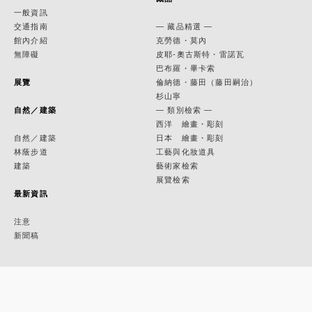
一般資訊
交通指南
— 藏品精選 —
館內介紹
克勞德・莫內
無障礙
皮耶-奧古斯特・雷諾瓦
巴布羅・畢卡索
展覽
倫納德・藤田（藤田嗣治）
杉山寧
自然／建築
— 類別檢索 —
西洋 繪畫・彫刻
自然／建築
日本 繪畫・彫刻
林蔭步道
工藝與化妝道具
建築
藝術家檢索
展覽檢索
最新資訊
注意
新聞稿