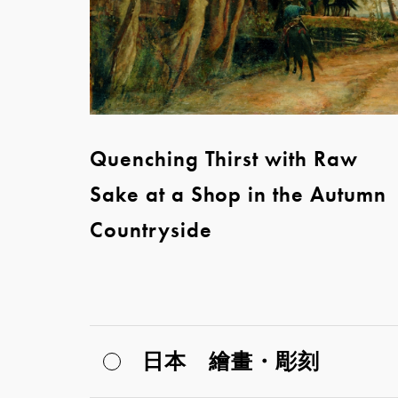
Quenching Thirst with Raw
Sake at a Shop in the Autumn
Countryside
日本 繪畫・彫刻