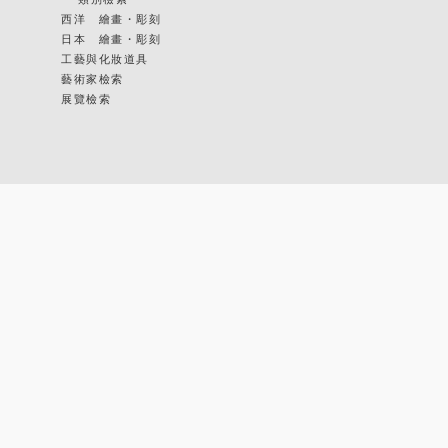
西洋 繪畫・彫刻
日本 繪畫・彫刻
工藝與化妝道具
藝術家檢索
展覽檢索