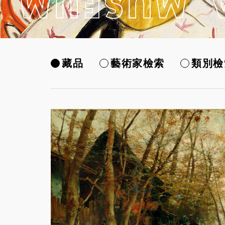
藏品
藝術家檢索
類別檢