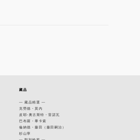
藏品
— 藏品精選 —
克勞德・莫內
皮耶-奧古斯特・雷諾瓦
巴布羅・畢卡索
倫納德・藤田（藤田嗣治）
杉山寧
— 類別檢索 —