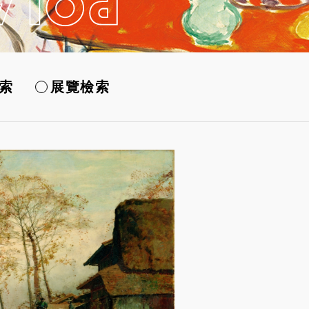
索
展覽檢索