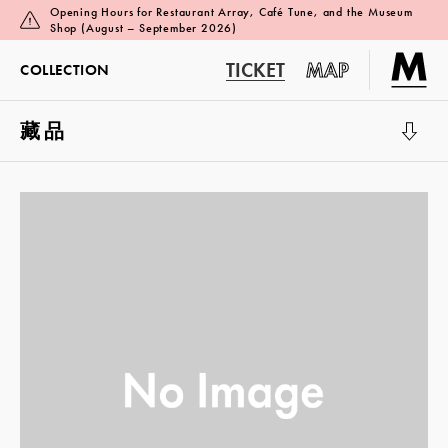
Opening Hours for Restaurant Array, Café Tune, and the Museum
Shop (August – September 2026)
TICKET
MAP
COLLECTION
藏品
展覽廳 1