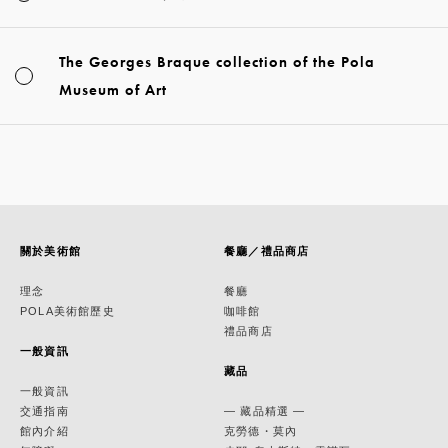
The Georges Braque collection of the Pola
Museum of Art
關於美術館
餐廳／禮品商店
理念
餐廳
POLA美術館歷史
咖啡館
禮品商店
一般資訊
藏品
一般資訊
交通指南
— 藏品精選 —
館內介紹
克勞德・莫內