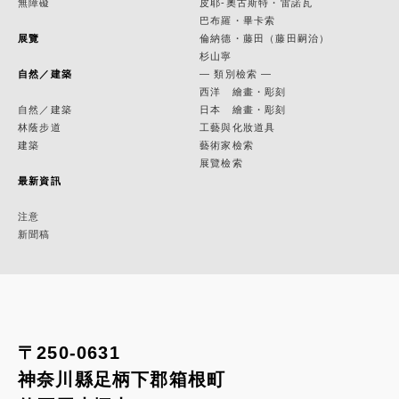
無障礙
皮耶-奧古斯特・雷諾瓦
巴布羅・畢卡索
展覽
倫納德・藤田（藤田嗣治）
杉山寧
自然／建築
— 類別檢索 —
西洋 繪畫・彫刻
自然／建築
日本 繪畫・彫刻
林蔭步道
工藝與化妝道具
建築
藝術家檢索
展覽檢索
最新資訊
注意
新聞稿
〒250-0631
神奈川縣足柄下郡箱根町